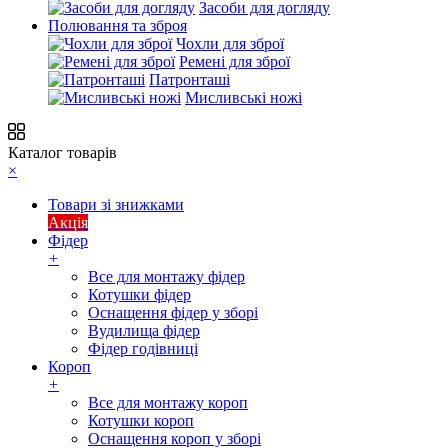
Засоби для догляду
Полювання та зброя
Чохли для зброї
Ремені для зброї
Патронташі
Мисливські ножі
Каталог товарів
×
Товари зі знижками
Акція
Фідер
+
Все для монтажу фідер
Котушки фідер
Оснащення фідер у зборі
Вудилища фідер
Фідер годівниці
Короп
+
Все для монтажу короп
Котушки короп
Оснащення короп у зборі