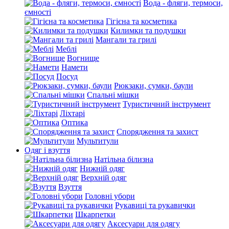
Вода - фляги, термоси,
ємності
Гігієна та косметика
Килимки та подушки
Мангали та грилі
Меблі
Вогнище
Намети
Посуд
Рюкзаки, сумки, баули
Спальні мішки
Туристичний інструмент
Ліхтарі
Оптика
Спорядження та захист
Мультитули
Одяг і взуття
Натільна білизна
Нижній одяг
Верхній одяг
Взуття
Головні убори
Рукавиці та рукавички
Шкарпетки
Аксесуари для одягу