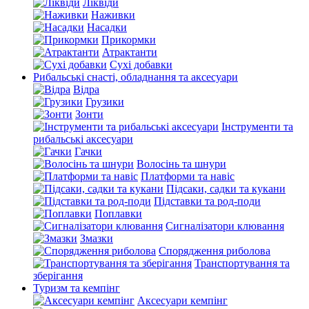
Ліквіди
Наживки
Насадки
Прикормки
Атрактанти
Сухі добавки
Рибальські снасті, обладнання та аксесуари
Відра
Грузики
Зонти
Інструменти та
рибальські аксесуари
Гачки
Волосінь та шнури
Платформи та навіс
Підсаки, садки та кукани
Підставки та род-поди
Поплавки
Сигналізатори клювання
Змазки
Спорядження риболова
Транспортування та
зберігання
Туризм та кемпінг
Аксесуари кемпінг