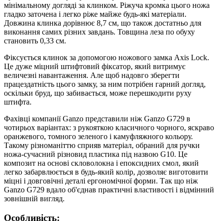
мінімальному догляді за клинком. Ріжуча кромка цього ножа
гладко заточена і легко ріже майже будь-які матеріали.
Довжина клинка дорівнює 8,7 см, що також достатньо для
виконання самих різних завдань. Товщина леза по обуху
становить 0,33 см.
Фіксується клинок за допомогою ножового замка Axis Lock.
Це дуже міцний штифтовий фіксатор, який витримує
величезні навантаження. Але щоб надовго зберегти
працездатність цього замку, за ним потрібен гарний догляд,
оскільки бруд, що забивається, може перешкодити руху
штифта.
Фахівці компанії Ganzo представили ніж Ganzo G729 в
чотирьох варіантах: з рукояткою класичного чорного, яскраво
оранжевого, томного зеленого і камуфляжного кольору.
Такому різноманіттю сприяв матеріал, обраний для ручки
ножа-сучасний різновид пластика під назвою G10. Це
композит на основі скловолокна і епоксидних смол, який
легко забарвлюється в будь-який колір, дозволяє виготовити
міцні і довговічні деталі ергономічної форми. Так що ніж
Ganzo G729 вдало об'єднав практичні властивості і відмінний
зовнішній вигляд.
Особливість: