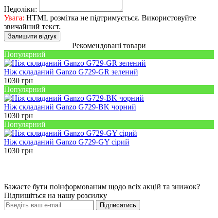
Недоліки:
Увага:
HTML розмітка не підтримується. Використовуйте
звичайний текст.
Залишити відгук
Рекомендовані товари
Популярний
Ніж складаний Ganzo G729-GR зелений
1030
грн
Популярний
Ніж складаний Ganzo G729-BK чорний
1030
грн
Популярний
Ніж складаний Ganzo G729-GY сiрий
1030
грн
Бажаєте бути поінформованим щодо всіх акцій та знижок?
Підпишіться на нашу розсилку
Підписатись