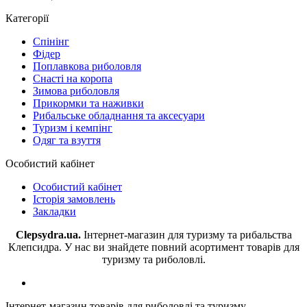
Категорії
Спінінг
Фідер
Поплавкова риболовля
Снасті на коропа
Зимова риболовля
Прикормки та наживки
Рибальське обладнання та аксесуари
Туризм і кемпінг
Одяг та взуття
Особистий кабінет
Особистий кабінет
Історія замовлень
Закладки
Clepsydra.ua.
Інтернет-магазин для туризму та рибальства
Клепсидра. У нас ви знайдете повний асортимент товарів для
туризму та риболовлі.
Інтернет-магазин товарів для риболовлі та туризму