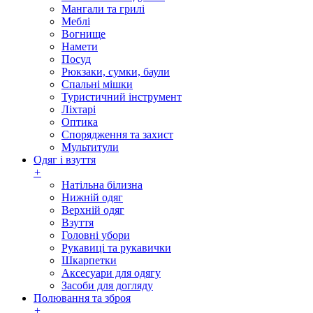
Мангали та грилі
Меблі
Вогнище
Намети
Посуд
Рюкзаки, сумки, баули
Спальні мішки
Туристичний інструмент
Ліхтарі
Оптика
Спорядження та захист
Мультитули
Одяг і взуття
+
Натільна білизна
Нижній одяг
Верхній одяг
Взуття
Головні убори
Рукавиці та рукавички
Шкарпетки
Аксесуари для одягу
Засоби для догляду
Полювання та зброя
+