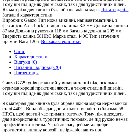
Тому він підійде як для міських, так і для туристичних цілей.
Як матеріал для клинка була обрана якісна мар...
Читати далі...
Загальні характеристики
Виробник
Ganzo
Тип ножа
викидні, напівавтоматичні, з
фіксацією Axis Lock
Товщина клинка
3.3 мм
Довжина клинка
87 мм
Довжина рукоятки
118 мм
Загальна довжина
205 мм
Твердість клінка
58HRC
Марка сталі
440C
Тип заточення
прямий
Вага
126 г
Всі характеристики
Опис
Характеристики
Відгуки (0)
Питання - відповідь (0)
Презентація
Ganzo G729 універсальний у використанні ніж, оскільки
отримав хороші практичні якості, а також стильний дизайн.
Тому він підійде як для міських, так і для туристичних цілей.
Як матеріал для клинка була обрана якісна марка нержавіючої
сталі 440С. Вона обладає достатньою твердістю (близько 58
HRC), щоб довгий час тримати заточку. Тому ніж підходить
для використання в туристичних походах, де під рукою немає
професійного точила. У той же час, цей метал добре
протистоїть впливу корозії і не іржавіє навіть при