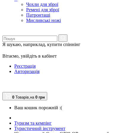
Чохли для зброї
Ремені для зброї
Патронташі
Мисливські ножі
Я шукаю, наприклад,
купити спіннінг
Вітаємо,
увійдіть в кабінет
Реєстрація
Авторизація
0
Товарів,
на
0
грн
Ваш кошик порожній :(
Туризм та кемпінг
Туристичний інструмент