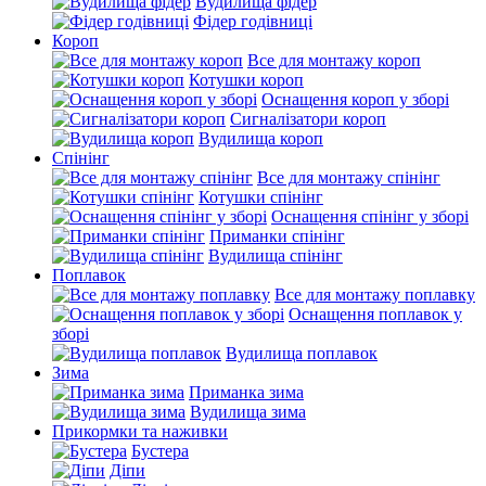
Вудилища фідер
Фідер годівниці
Короп
Все для монтажу короп
Котушки короп
Оснащення короп у зборі
Сигналізатори короп
Вудилища короп
Спінінг
Все для монтажу спінінг
Котушки спінінг
Оснащення спінінг у зборі
Приманки спінінг
Вудилища спінінг
Поплавок
Все для монтажу поплавку
Оснащення поплавок у
зборі
Вудилища поплавок
Зима
Приманка зима
Вудилища зима
Прикормки та наживки
Бустера
Діпи