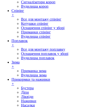
Сигналізатори короп
Вудилища короп
Спінінг
+
Все для монтажу спінінг
Котушки спінінг
Оснащення спінінг у зборі
Приманки спінінг
Вудилища спінінг
Поплавок
+
Все для монтажу поплавку
Оснащення поплавок у зборі
Вудилища поплавок
Зима
+
Приманка зима
Вудилища зима
Прикормки та наживки
+
Бустера
Діпи
Ліквіди
Наживки
Насадки