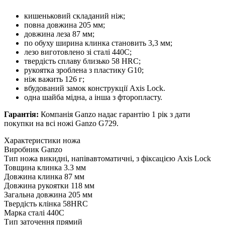
кишеньковий складаний ніж;
повна довжина 205 мм;
довжина леза 87 мм;
по обуху ширина клинка становить 3,3 мм;
лезо виготовлено зі сталі 440С;
твердість сплаву близько 58 HRC;
рукоятка зроблена з пластику G10;
ніж важить 126 г;
вбудований замок конструкції Axis Lock.
одна шайба мідна, а інша з фторопласту.
Гарантія:
Компанія Ganzo надає гарантію 1 рік з дати
покупки на всі ножі Ganzo G729.
Характеристики ножа
Виробник
Ganzo
Тип ножа
викидні, напівавтоматичні, з фіксацією Axis Lock
Товщина клинка
3.3 мм
Довжина клинка
87 мм
Довжина рукоятки
118 мм
Загальна довжина
205 мм
Твердість клінка
58HRC
Марка сталі
440C
Тип заточення
прямий