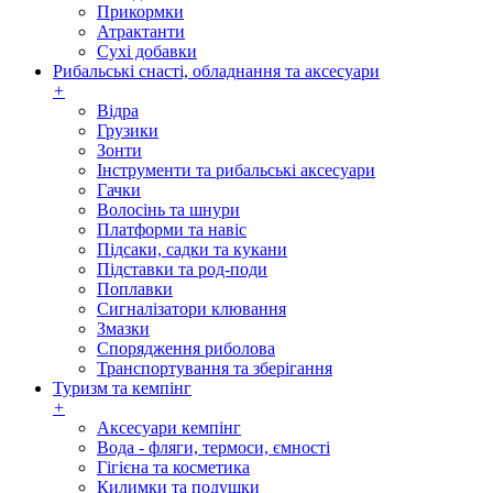
Прикормки
Атрактанти
Сухі добавки
Рибальські снасті, обладнання та аксесуари
+
Відра
Грузики
Зонти
Інструменти та рибальські аксесуари
Гачки
Волосінь та шнури
Платформи та навіс
Підсаки, садки та кукани
Підставки та род-поди
Поплавки
Сигналізатори клювання
Змазки
Спорядження риболова
Транспортування та зберігання
Туризм та кемпінг
+
Аксесуари кемпінг
Вода - фляги, термоси, ємності
Гігієна та косметика
Килимки та подушки